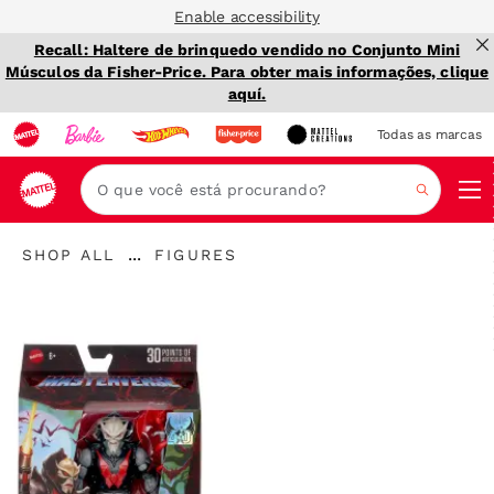
Enable accessibility
Recall: Haltere de brinquedo vendido no Conjunto Mini
Músculos da Fisher-Price. Para obter mais informações, clique
aquí.
Todas as marcas
Nav
Procura
"Shop
"
...
SHOP ALL
FIGURES
All
Expandir
Figures"
"
Breadcrumbs