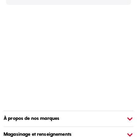
À propos de nos marques
À propos de Barbie
À
Magasinage et renseignements